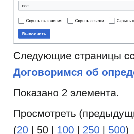
все
Скрыть включения
Скрыть ссылки
Скрыть 
Выполнить
Следующие страницы с
Договоримся об опред
Показано 2 элемента.
Просмотреть (
предыдущ
(
20
|
50
|
100
|
250
|
500
)