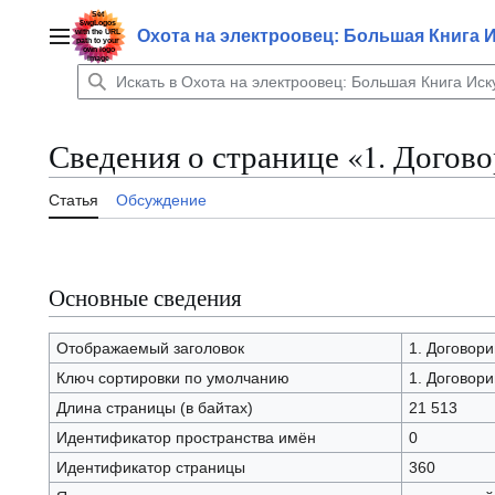
Перейти
к
Охота на электроовец: Большая Книга 
Главное меню
содержанию
Сведения о странице «1. Догов
Статья
Обсуждение
Основные сведения
Отображаемый заголовок
1. Договор
Ключ сортировки по умолчанию
1. Договор
Длина страницы (в байтах)
21 513
Идентификатор пространства имён
0
Идентификатор страницы
360