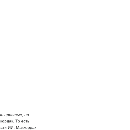
ь простые, но
кордак. То есть
асти ИИ. Маккордак