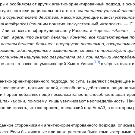
рым особняком от других агентно-ориентированный подход, в осно
ктуального или рационального агента: «
интеллектуальный агент
е и осуществляет действия, максимизирующие шансы успешног
 intelligence)
(синоним понятия «искусственный интеллект». —
С.
. Или вот как это сформулировано у Рассела и Норвига: «
Агент — 
лат. agere, что значит делать). Конечно, все компьютерные п
 агенты делают большее: оперируют автономно, воспринимают
емени, адаптируются к изменениям, ставят и преследуют цел
достижения наилучшего результата или, при наличии неопредел
[
10
]
акое агент, а вовсе не умничающий Хьюго Уивинг
в чёрных очках 
гентно-ориентированного подхода, по сути, выделяют следующие 
 восприятия, наличие целей, способность действовать рациональн
и Норвиг добавляют ещё несколько качеств: способность адаптиро
 так как они, по-моему, лишь увеличивают неопределённость. Нач
о ли сказать, что запорожец, въехавший под БелАЗ, в некотором 
 данное сторонниками агентно-ориентированного подхода, описыва
ллект. Если бы животные или даже растения были компьютерными 