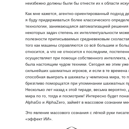
неизбежно должны были бы отнести их к области иску
Как мне кажется, агентно-ориентированный подход д
я буду придерживаться более классического определения
технологии, занимающаяся автоматизацией решения и
некоторых задач степень их интеллектуальности може
полезности приписываемых средневековым схоластам 
того как машины справляются со всё большим и боль
относится, а что не относится к последним, постепен
осуществляет при помощи собственного интеллекта,
была настоящим чудом техники. Сегодня же этим уже
сильнейших шахматных игроков, и если в те времена 
способная выиграть в шахматы у чемпиона мира, то 
брезгливо поморщатся при упоминании шахматных про
Несколько лет назад к этой тираде, весьма вероятно,
мира по го, тогда и посмотрим! Интересно будет пона
AlphaGo и AlphaZero, займёт в массовом сознании ме
Это явление массового сознания с лёгкой руки писа
«эффект ИИ».