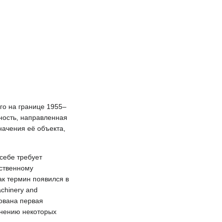
го на границе 1955–
ность, направленная
начения её объекта,
себе требует
сственному
ак термин появился в
chinery and
рована первая
мнению некоторых