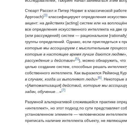
исследователей, Тьюринг начал заниматься этим вопр
Стюарт Рассел и Питер Норвиг в классической работе «
[
3
]
Approach)
классифицируют определения искусственн
акцент: на действиях [acting] систем или на воплощён
все определения искусственного интеллекта на две г
(или рассуждений) систем — рациональном [rationall
группы определений. Однако, если приглядеться к пр
которые мы ассоциируем с мыслительным процесс
которые в настоящее время лучше даются людям
»
[
5
]
рассуждение и действие
»
), можно обнаружить, что
целью создание систем, способных решать интеллект
собственного интеллекта. Как выразился Реймонд Кур
[
6
]
в случаях, когда их выполняют люди
»
. Некоторые 
«[
Автоматизация
]
действий, которые мы ассоциир
[
7
]
задач, обучение
…»
Разумной альтернативой сложившейся практике опред
«интеллект», но этот подход по сути представляет с
установленном элементе — человеческом интеллекте.
приписать наличие интеллекта объекту, не являющему