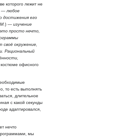
ве которого лежит не
 — любое
о достижения его
 М.
) —
изучение
это просто нечто,
рограммы
 своё окружение,
и. Рациональный
ённости,
и костюме офисного
необходимые
о, то есть выполнять
ваться, длительное
иная с какой секунды
роде адаптировался,
ет нечто
программами, мы