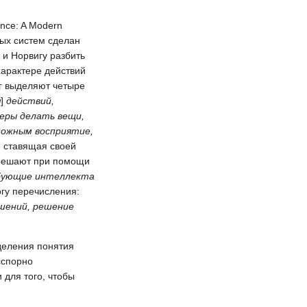
ence: A Modern
мых систем сделан
 и Норвигу разбить
характере действий
иг выделяют четыре
я
]
действий,
теры делать вещи,
можным восприятие,
, ставящая своей
 решают при помощи
ебующие интеллекта
огу перечисления:
ешений, решение
деления понятия
сспорно
 для того, чтобы