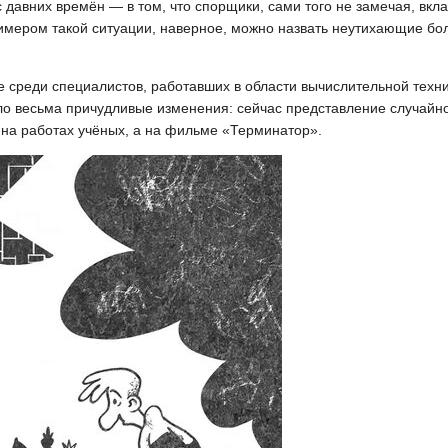
давних времён — в том, что спорщики, сами того не замечая, вкла
мером такой ситуации, наверное, можно назвать неутихающие бо
е среди специалистов, работавших в области вычислительной техни
пело весьма причудливые изменения: сейчас представление случайно
е на работах учёных, а на фильме «Терминатор».