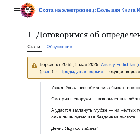
Перейти
к
Охота на электроовец: Большая Книга 
Главное меню
содержанию
1. Договоримся об определе
Статья
Обсуждение
Версия от 20:58, 8 мая 2025;
Andrey Fedichkin
(
(
разн.
)
← Предыдущая версия
| Текущая версия
Узнал. Узнал, как обманчива бывает внешн
Смотришь снаружи — вскормленные жёлт
А удастся заглянуть глубже — ни жёлтых 
одна лишь пугающая бездонная пустота.
Денис Яцутко.
Табань!