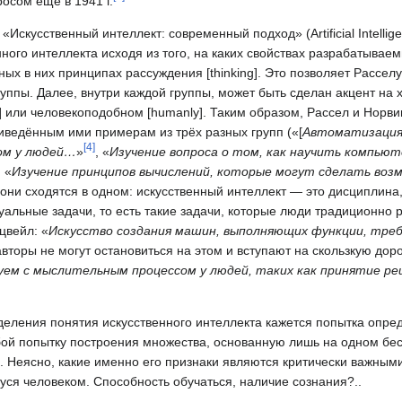
осом ещё в 1941 г.
Искусственный интеллект: современный подход» (Artificial Intellig
ого интеллекта исходя из того, на каких свойствах разрабатывае
ных в них принципах рассуждения [thinking]. Это позволяет Расселу
руппы. Далее, внутри каждой группы, может быть сделан акцент на 
y] или человекоподобном [humanly]. Таким образом, Рассел и Норв
иведённым ими примерам из трёх разных групп («[
Автоматизаци
[
4
]
ом у людей…
»
, «
Изучение вопроса о том, как научить компью
, «
Изучение принципов вычислений, которые могут сделать воз
 они сходятся в одном: искусственный интеллект — это дисциплина
уальные задачи, то есть такие задачи, которые люди традиционно
цвейл: «
Искусство создания машин, выполняющих функции, тр
авторы не могут остановиться на этом и вступают на скользкую дор
уем с мыслительным процессом у людей, таких как принятие р
еления понятия искусственного интеллекта кажется попытка опре
обой попытку построения множества, основанную лишь на одном бе
 Неясно, какие именно его признаки являются критически важными
ся человеком. Способность обучаться, наличие сознания?..