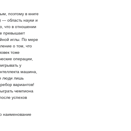
ым, поэтому в книге
) — область науки и
о, что в отношении
не превышает
йной иглы. По мере
ение о том, что
ловек тоже
ческие операции,
ыигрывать у
интеллекта машина,
ие люди лишь
еребор вариантов!
обыграть чемпиона
 после успехов
ло наименование