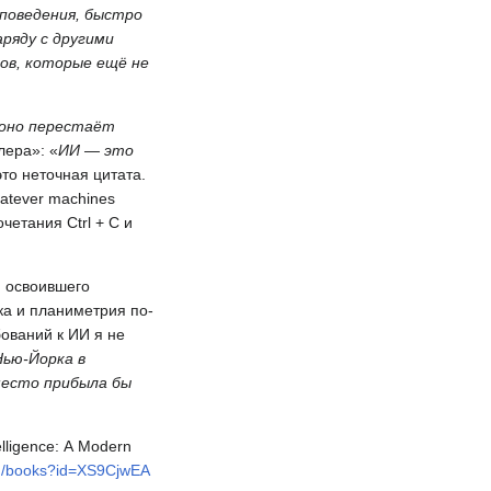
 поведения, быстро
ряду с другими
ков, которые ещё не
 оно перестаёт
лера»: «
ИИ — это
это неточная цитата.
whatever machines
четания Ctrl + C и
, освоившего
ка и планиметрия по-
ований к ИИ я не
Нью-Йорка в
место прибыла бы
ntelligence: A Modern
ru/books?id=XS9CjwEA