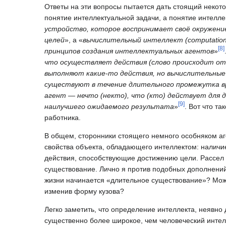
Ответы на эти вопросы пытается дать стоящий некото
понятие интеллектуальной задачи, а понятие интелле
устройство, которое воспринимает своё окружени
целей
», а «
вычислительный интеллект (computational
[
8
]
принципов создания интеллектуальных агентов
»
что осуществляет действия (слово происходит от 
выполняют какие-то действия, но вычислительные
существуют в течение длительного промежутка вр
агент — нечто (некто), что (кто) действует для 
[
9
]
наилучшего ожидаемого результата
»
. Вот что т
работника.
В общем, сторонники стоящего немного особняком а
свойства объекта, обладающего интеллектом: наличие
действия, способствующие достижению цели. Рассел 
существование. Лично я против подобных дополнений,
жизни начинается «длительное существование»? Можн
изменив форму кузова?
Легко заметить, что определение интеллекта, неявно
существенно более широкое, чем человеческий инте