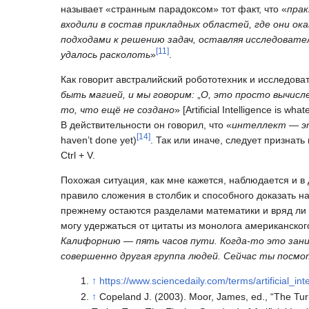
называет «странным парадоксом» тот факт, что «
прак
входили в состав прикладных областей, где они о
подходами к решению задач, оставляя исследовате
[
11
]
удалось расколоть
»
.
Как говорит австралийский робототехник и исследова
быть магией, и мы говорим:
„
О, это просто вычисл
то, что ещё не создано
» [Artificial Intelligence is wh
В действительности он говорил, что «
интеллект — эт
[
14
]
haven’t done yet)
. Так или иначе, следует признать
Ctrl + V.
Похожая ситуация, как мне кажется, наблюдается и в
правило сложения в столбик и способного доказать 
прежнему остаются разделами математики и вряд ли э
могу удержаться от цитаты из монолога американског
Калифорнию — пять часов пути. Когда-то это зани
совершенно другая группа людей. Сейчас ты посмо
↑
https://www.sciencedaily.com/terms/artificial_int
↑
Copeland J. (2003). Moor, James, ed., “The Tur