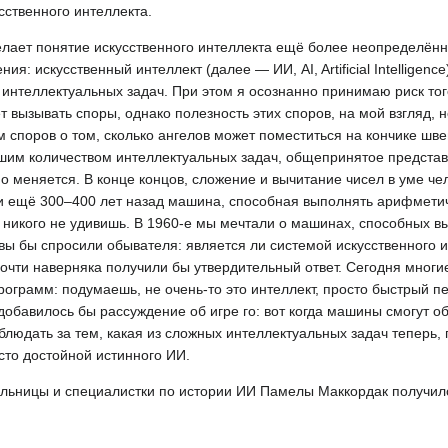
сственного интеллекта.
елает понятие искусственного интеллекта ещё более неопределённ
: искусственный интеллект (далее — ИИ, AI, Artificial Intelligence
нтеллектуальных задач. При этом я осознанно принимаю риск тог
т вызывать споры, однако полезность этих споров, на мой взгляд, 
споров о том, сколько ангелов может поместиться на кончике шве
шим количеством интеллектуальных задач, общепринятое представл
но меняется. В конце концов, сложение и вычитание чисел в уме че
 и ещё 300–400 лет назад машина, способная выполнять арифмети
 никого не удивишь. В 1960-е мы мечтали о машинах, способных в
вы бы спросили обывателя: является ли системой искусственного 
почти наверняка получили бы утвердительный ответ. Сегодня мног
грамм: подумаешь, не очень-то это интеллект, просто быстрый п
 добавилось бы рассуждение об игре го: вот когда машины смогут 
блюдать за тем, какая из сложных интеллектуальных задач теперь,
сто достойной истинного ИИ.
тельницы и специалистки по истории ИИ Памелы Маккордак получи