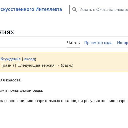
Искусственного Интеллекта
ниях
Читать
Просмотр кода
Исто
обсуждение
|
вклад
)
 (разн.) | Следующая версия → (разн.)
яя красота.
ыми тюльпанами овцы.
тюльпанов, ни пищеварительных органов, ни результатов пищевар