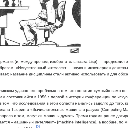
матик (и, между прочим, изобретатель языка Lisp) — предложил е
бразом: «Искусственный интеллект — наука и инженерная деятель
ывает, название дисциплины стали активно использовать и для обоз
слишком удачно: его проблема в том, что понятие «умный» само по 
ам состоявшейся в 1956 г. первой в истории конференции по иску
 том, что исследования в этой области начались задолго до того, к
я Алана Тьюринга «Вычислительные машины и разум» (Computing Ma
вопроса о том, могут ли машины думать. Тремя годами ранее дати
ется «машинный интеллект» [machine intelligence], а вообще, по 
[
2
]