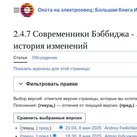
Перейти
к
Охота на электроовец: Большая Книга 
Главное меню
содержанию
2.4.7 Современники Бэббиджа 
история изменений
Статья
Обсуждение
Показать журналы для этой страницы
Фильтровать правки
Выбор версий: отметьте версии страницы, которые вы хотите
Пояснения:
(текущ.)
— отличия от текущей версии;
(пред.)
—
текущ.
пред.
21:04, 8 мая 2025
Andrey Fedichki
8
Н
м
текущ.
пред.
18:30, 8 мая 2025
Admin
обсужде