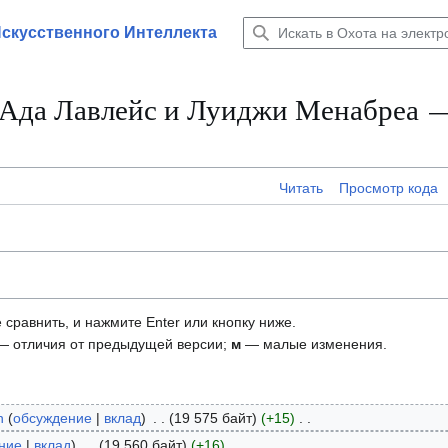
Искусственного Интеллекта
- Ада Лавлейс и Луиджи Менабреа 
Читать
Просмотр кода
 сравнить, и нажмите Enter или кнопку ниже.
 отличия от предыдущей версии;
м
— малые изменения.
n
обсуждение
вклад
19 575 байт
+15
ние
вклад
19 560 байт
+16