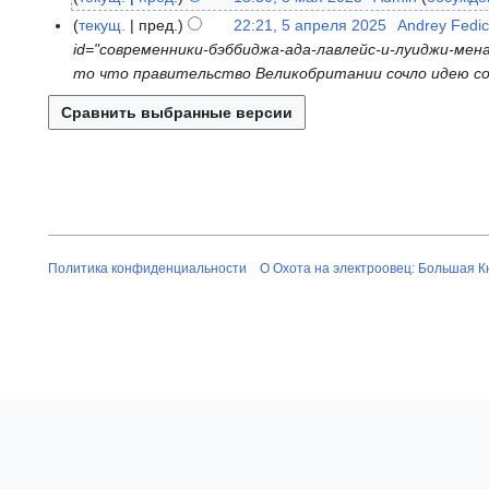
е
а
Н
текущ.
пред.
22:21, 5 апреля 2025
Andrey Fedic
5
т
я
е
id="современники-бэббиджа-ада-лавлейс-и-луиджи-мен
а
о
2
т
то что правительство Великобритании сочло идею со
п
п
0
о
р
и
2
п
е
с
5
и
л
а
с
я
н
а
2
и
н
0
я
и
2
п
я
5
Политика конфиденциальности
О Охота на электроовец: Большая К
р
п
а
р
в
а
к
в
и
к
и