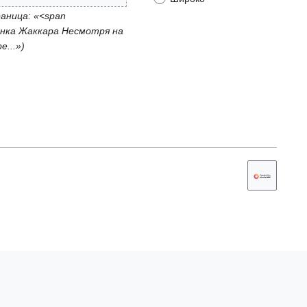
аница: «<span
анка Жаккара Несмотря на
е...»