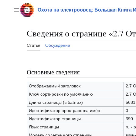
Перейти
к
Охота на электроовец: Большая Книга 
Главное меню
содержанию
Сведения о странице «2.7 
Статья
Обсуждение
Основные сведения
Отображаемый заголовок
2.7 
Ключ сортировки по умолчанию
2.7 
Длина страницы (в байтах)
5681
Идентификатор пространства имён
0
Идентификатор страницы
390
Язык страницы
ru - 
Модель содержимого страницы
вики-