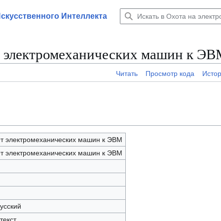
Искусственного Интеллекта
От электромеханических машин к Э
Читать
Просмотр кода
Исто
От электромеханических машин к ЭВМ
От электромеханических машин к ЭВМ
русский
текст