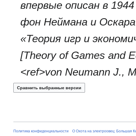
впервые описан в 1944
а
в
к
фон Неймана и Оскар
и
«Теория игр и экономи
[Theory of Games and E
<ref>von Neumann J., Mo
Политика конфиденциальности
О Охота на электроовец: Большая К