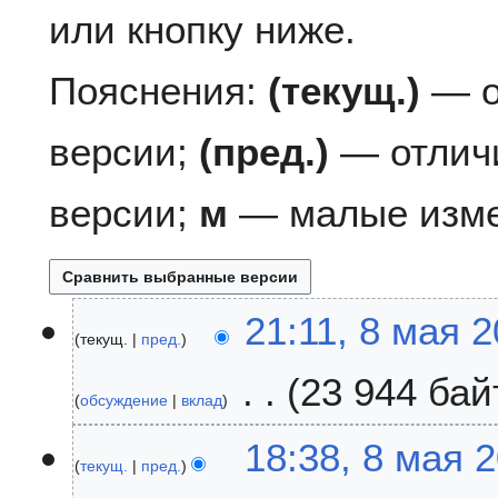
или кнопку ниже.
Пояснения:
(текущ.)
— о
версии;
(пред.)
— отлич
версии;
м
— малые изме
8
21:11, 8 мая 
текущ.
пред.
м
а
23 944 бай
я
обсуждение
вклад
2
Н
0
18:38, 8 мая 
е
2
текущ.
пред.
т
5