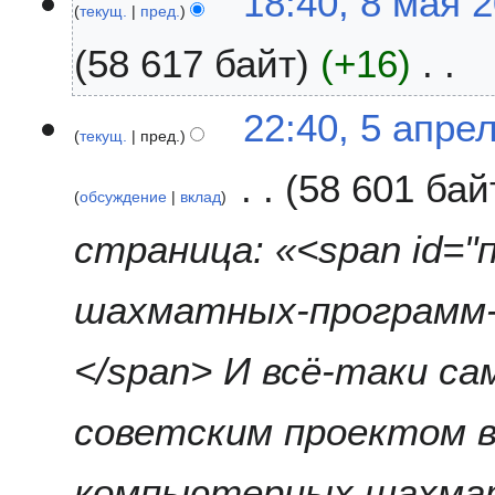
18:40, 8 мая 
е
2
текущ.
пред.
т
5
58 617 байт
+16
о
п
и
Н
5
22:40, 5 апре
с
е
текущ.
пред.
а
а
т
п
н
58 601 бай
о
р
обсуждение
вклад
и
п
е
я
и
л
страница: «<span id=
п
с
я
р
а
2
а
шахматных-программ-
н
0
в
и
2
к
я
5
</span> И всё-таки с
и
п
р
советским проектом 
а
в
к
компьютерных шахмат
и