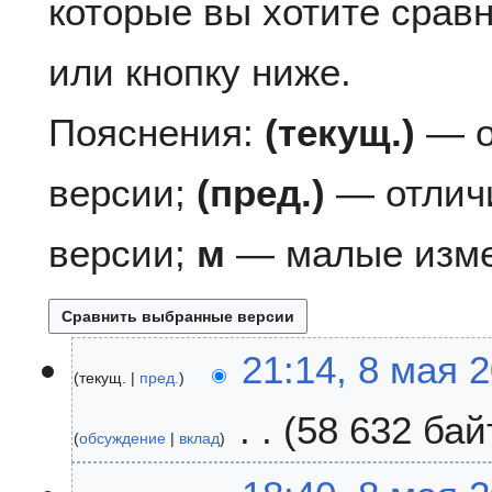
которые вы хотите сравн
или кнопку ниже.
Пояснения:
(текущ.)
— о
версии;
(пред.)
— отлич
версии;
м
— малые изме
8
21:14, 8 мая 
текущ.
пред.
м
а
58 632 бай
я
обсуждение
вклад
2
Н
0