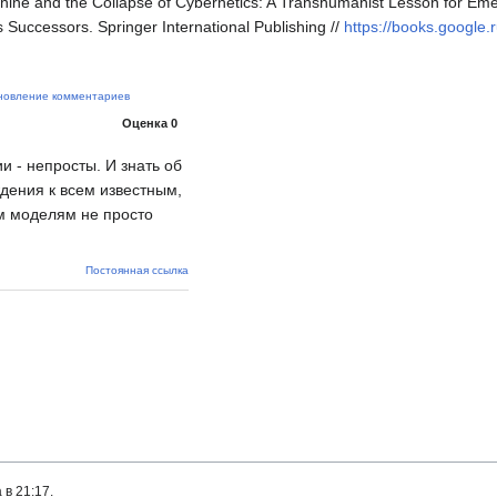
hine and the Collapse of Cybernetics: A Transhumanist Lesson for Eme
s Successors. Springer International Publishing //
https://books.google
новление комментариев
Оценка
0
и - непросты. И знать об
дения к всем известным,
м моделям не просто
Постоянная ссылка
в 21:17.