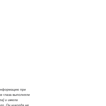
т информацию при
ке глаза выполняли
га] и имела
го. Он никогда не