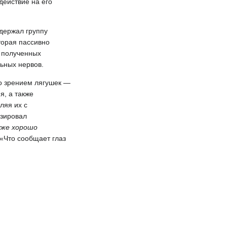
действие на его
 держал группу
торая пассивно
у полученных
льных нервов.
о зрением лягушек —
я, а также
ляя их с
изировал
уже хорошо
 «Что сообщает глаз