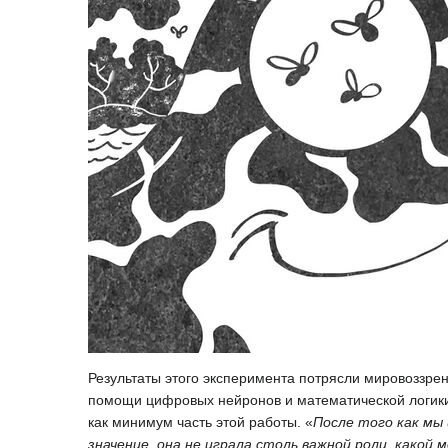
Результаты этого эксперимента потрясли мировоззре
помощи цифровых нейронов и математической логики.
как минимум часть этой работы. «
После того как мы 
значение, она не играла столь важной роли, какой