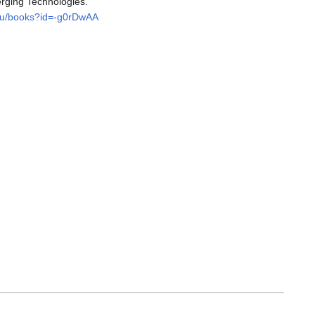
rging Technologies.
.ru/books?id=-g0rDwAA