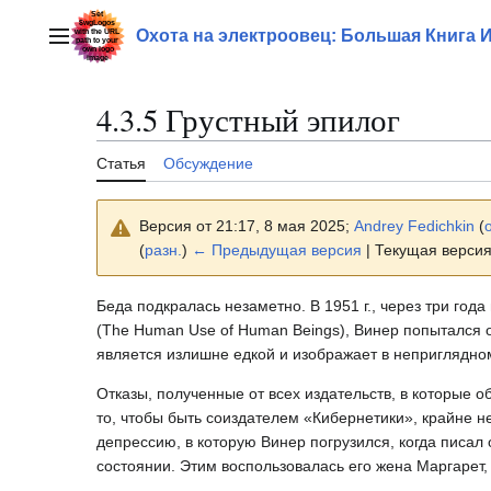
Перейти
к
Охота на электроовец: Большая Книга 
Главное меню
содержанию
4.3.5 Грустный эпилог
Статья
Обсуждение
Версия от 21:17, 8 мая 2025;
Andrey Fedichkin
(
(
разн.
)
← Предыдущая версия
| Текущая версия
Беда подкралась незаметно. В 1951 г., через три год
(The Human Use of Human Beings), Винер попытался о
является излишне едкой и изображает в неприглядном
Отказы, полученные от всех издательств, в которые 
то, чтобы быть соиздателем «Кибернетики», крайне н
депрессию, в которую Винер погрузился, когда писал
состоянии. Этим воспользовалась его жена Маргарет,