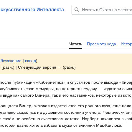
Искусственного Интеллекта
Читать
Просмотр кода
Исто
обсуждение
|
вклад
)
 (разн.) | Следующая версия → (разн.)
а после публикации «Кибернетики» и спустя год после выхода «Киб
публиковать свои мемуары, но потерпел неудачу — издатели сочли
 виде как самого Винера, так и его наставников, некоторые из ко
обращался Винер, включая издательство его родного вуза, ещё нед
егативно сказались на душевном состоянии учёного. Фактически он
 о своём не особенно счастливом детстве. Норберт находился в кр
 которая давно хотела избавить мужа от влияния Мак-Каллока.