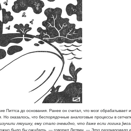
ние Питтса до основания. Ранее он считал, что мозг обрабатывае
 Но оказалось, что беспорядочные аналоговые процессы в сетчат
изучили лягушку, ему стало очевидно, что даже если логика [моз
 можно было бы ожидать
, — говорил Летвин. —
Это разочаровало е