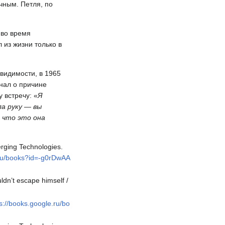
чным. Петля, по
 во время
 из жизни только в
 видимости, в 1965
знал о причине
 встречу: «
Я
ла руку — вы
, что это она
rging Technologies.
.ru/books?id=-g0rDwAA
ldn’t escape himself /
s://books.google.ru/bo