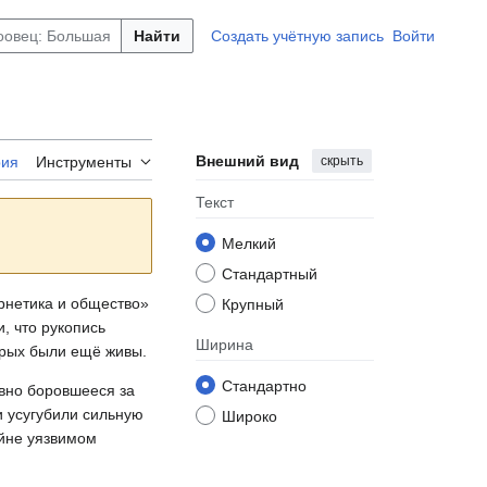
Найти
Создать учётную запись
Войти
Внешний вид
скрыть
рия
Инструменты
Текст
Мелкий
Стандартный
ернетика и общество»
Крупный
, что рукопись
Ширина
торых были ещё живы.
Стандартно
авно боровшееся за
и усугубили сильную
Широко
айне уязвимом