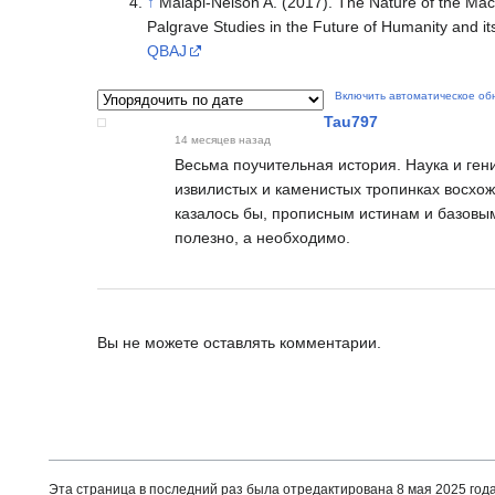
↑
Malapi-Nelson A. (2017). The Nature of the Mac
Palgrave Studies in the Future of Humanity and it
QBAJ
Включить автоматическое об
Tau797
14 месяцев назад
Весьма поучительная история. Наука и гени
извилистых и каменистых тропинках восхож
казалось бы, прописным истинам и базовы
полезно, а необходимо.
Вы не можете оставлять комментарии.
Эта страница в последний раз была отредактирована 8 мая 2025 года 