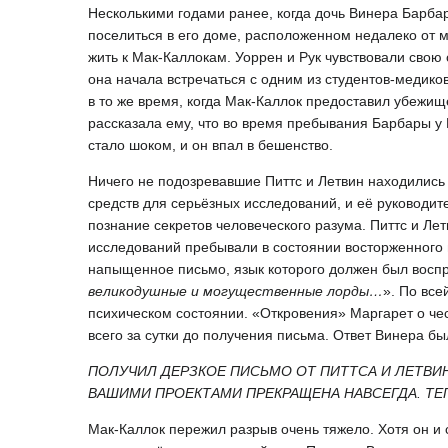
Несколькими годами ранее, когда дочь Винера Барба
поселиться в его доме, расположенном недалеко от 
жить к Мак-Каллокам. Уоррен и Рук чувствовали свою
она начала встречаться с одним из студентов-медико
в то же время, когда Мак-Каллок предоставил убежищ
рассказала ему, что во время пребывания Барбары у 
стало шоком, и он впал в бешенство.
Ничего не подозревавшие Питтс и Летвин находились
средств для серьёзных исследований, и её руководи
познание секретов человеческого разума. Питтс и 
исследований пребывали в состоянии восторженного 
напыщенное письмо, язык которого должен был воспр
великодушные и могущественные лорды…
». По все
психическом состоянии. «Откровения» Маргарет о че
всего за сутки до получения письма. Ответ Винера бы
ПОЛУЧИЛ ДЕРЗКОЕ ПИСЬМО ОТ ПИТТСА И ЛЕТВИ
ВАШИМИ ПРОЕКТАМИ ПРЕКРАЩЕНА НАВСЕГДА. ТЕ
Мак-Каллок пережил разрыв очень тяжело. Хотя он и с