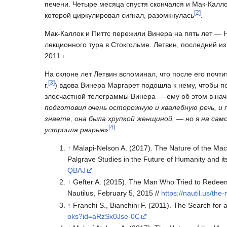
печени. Четыре месяца спустя скончался и Мак-Калло
[
2
]
которой циркулировал сигнал, разомкнулась
.
Мак-Каллок и Питтс пережили Винера на пять лет — Н
лекционного тура в Стокгольме. Летвин, последний из
2011 г.
На склоне лет Летвин вспоминал, что после его почт
[
3
]
г.
) вдова Винера Маргарет подошла к нему, чтобы п
злосчастной телеграммы Винера — ему об этом в начал
подготовил очень осторожную и хвалебную речь, и 
знаете, она была хрупкой женщиной, — но я на сам
[
4
]
устроила разрыв
»
.
↑
Malapi-Nelson A. (2017). The Nature of the Mac
Palgrave Studies in the Future of Humanity and it
QBAJ
↑
Gefter A. (2015). The Man Who Tried to Redeem t
Nautilus, February 5, 2015 //
https://nautil.us/th
↑
Franchi S., Bianchini F. (2011). The Search fo
oks?id=aRzSx0Jse-0C