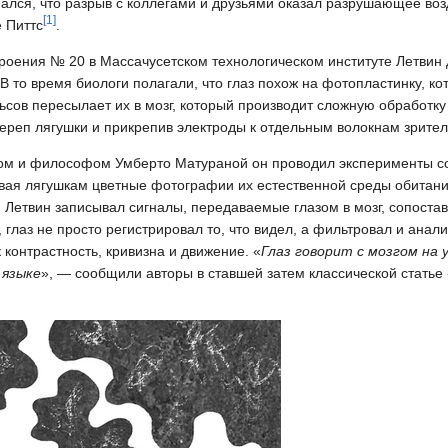
знался, что разрыв с коллегами и друзьями оказал разрушающее воз
[
1
]
 Питтс
.
троения № 20 в Массачусетском технологическом институте Летвин
В то время биологи полагали, что глаз похож на фотопластинку, ко
ьсов пересылает их в мозг, который производит сложную обработк
череп лягушки и прикрепив электроды к отдельным волокнам зрите
гом и философом Умберто Матураной он проводил эксперименты с
ывая лягушкам цветные фотографии их естественной среды обитани
Летвин записывал сигналы, передаваемые глазом в мозг, сопостав
лаз не просто регистрировал то, что видел, а фильтровал и анал
контрастность, кривизна и движение. «
Глаз говорит с мозгом на 
 языке
», — сообщили авторы в ставшей затем классической статье