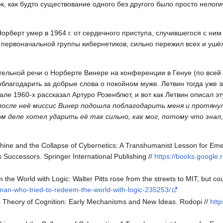
к, как будто существование одного без другого было просто нелоги
орберт умер в 1964 г. от сердечного приступа, случившегося с ним
 первоначальной группы кибернетиков, сильно пережил всех и ушёл
ительной речи о Норберте Винере на конференции в Генуе (по всей
облагодарить за добрые слова о покойном муже. Летвин тогда уже 
е 1960-х рассказал Артуро Розенблют, и вот как Летвин описал эту
после неё миссис Винер подошла поблагодарить меня и протяну
ом деле хотел ударить её так сильно, как мог, потому что знал
hine and the Collapse of Cybernetics: A Transhumanist Lesson for Eme
s Successors. Springer International Publishing //
https://books.google
he World with Logic: Walter Pitts rose from the streets to MIT, but cou
e-man-who-tried-to-redeem-the-world-with-logic-235253/
r a Theory of Cognition: Early Mechanisms and New Ideas. Rodopi //
http