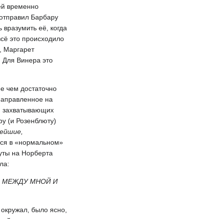
ей временно
 отправил Барбару
 вразумить её, когда
всё это происходило
, Маргарет
. Для Винера это
е чем достаточно
направленное на
и захватывающих
у (и Розенблюту)
нейшие,
лся в «нормальном»
уты на Норберта
ла:
Ь МЕЖДУ МНОЙ И
 окружал, было ясно,