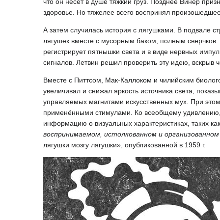
что он несёт в душе тяжкий груз. Позднее Винер при
здоровье. Но тяжелее всего воспринял произошедшее
А затем случилась история с лягушками. В подвале с
лягушек вместе с мусорным баком, полным сверчков. 
регистрирует пятнышки света и в виде нервных импул
сигналов. Летвин решил проверить эту идею, вскрыв 
Вместе с Питтсом, Мак-Каллоком и чилийским биоло
увеличивал и снижал яркость источника света, показ
управляемых магнитами искусственных мух. При этом 
применёнными стимулами. Ко всеобщему удивлению, г
информацию о визуальных характеристиках, таких как 
воспринимаемом, истолкованном и организованном
лягушки мозгу лягушки», опубликованной в 1959 г.