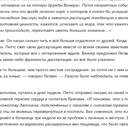
го отчаяние из-за потери дружбы Винера
». Поток неприятных собы
 есть что-то вроде личного горя, о котором я хотел бы услыш
 последние два-три года я заметил растущую тенденцию к мел
зитивная ценность, кажется, исчезает из мира, так что кажетс
й ни происходило, перестаёт иметь большое значение…
»
м. Он начал сильно пить и всё больше отдалялся от друзей. Когд
ты. Питтс сжёг свою диссертацию вместе со всеми своими заметка
ьтаты, которые все с нетерпением ждали. Визнер предложил Летв
ь какие-либо фрагменты диссертации, но всё было утрачено.
ем-то большим, чем просто жестом сострадания; он почти ни с кем н
ь за ночью
, — говорил Летвин. —
Ужасно было наблюдать за тем,
коголика, путаясь в днях недели, Питтс отправил письмо из своей 
сивной терапии сердца в госпитале Бригама. «
Я понимаю, что у т
ножеству датчиков, подключённых к панелям и сигналам тревог
о ты не можешь перевернуться в постели. Без сомнения, это ки
провёл в больнице три недели из-за проблем с печенью и желтухи. 1
овотечения из варикозно расширенных вен пищевода, что было связ