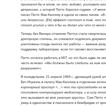
признался бы в этом, но это, видимо, усиливало е
депрессию, с которой Питтс боролся годами. «
У меня
писал Питтс Мак-Каллоку в одном из своих писем. «
В
или депрессии. [Её] эффект состоит в том, что по
стоит усилий и что я бы ни делал или что со мно
Теперь без Винера отчаяние Питтса стало смертельны
докторскую степень, он отказался подписать докумен
уничтожены плоды многих лет работы — важные резул
поддержку лаборатории, если тот сможет восстановит
Питтс остался работать в MIT, но это было едва ли ч
часто исчезал. «
Мы должны были следить за ним ноч
разрушает
».
В понедельник, 21 апреля 1969 г., дрожащей рукой ал
Бет-Исраэль в палату Мак-Каллока в отделении интен
коронарный приступ <…> что ты присоединён ко м
постоянно контролирует медсестра, и в силу этог
это вызывает во мне ужасную грусть
». Сам Питтс 
умер в одиночестве в пансионате в Кембридже от кр