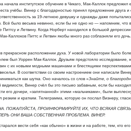
ра начала институтское обучение в Чикаго, Мак-Каллок предложил 
места учёбы. Винер с благодарностью принял предложение друга и
 ответственность за 19-летнюю девушку и однажды даже попытались
в. Всё было весьма невинно, если бы не одно но — напомним, что 
е Питтсу и Летвину. Когда Норберт находился в большой депрессии
Мак-Каллоков Питтс и Летвин якобы много раз соблазняли его дочь
 в прекрасном расположении духа. У новой лаборатории было боле
телем был Уоррен Мак-Каллок. Друзьям предстояло исследование, 
Летвин с их новыми модными машинами и блестящими перспективам
веселья. В соответствии со своим настроением они написали Винер
иниматься как шутка. Оно началось со слов «
Знайте, о благород
й видимости, Винер счёл бы это письмо забавным, если бы находи
сти его дочери, «запятнанной» этими «мальчиками», были выплесн
л резким и кратким. Телеграмма, которую он послал Визнеру, гласи
НА. ПОЖАЛУЙСТА, ПРОИНФОРМИРУЙТЕ ИХ, ЧТО ВСЯКАЯ СВЯЗ
ПЕРЬ ОНИ ВАША СОБСТВЕННАЯ ПРОБЛЕМА. ВИНЕР.
тарался вести себя «как обычно» в жизни и на работе, тем, кто его