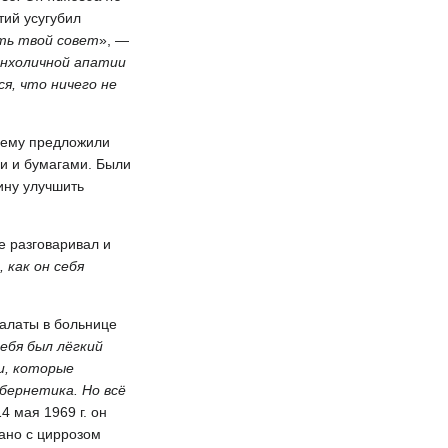
тий усугубил
ать твой совет
», —
анхоличной апатии
я, что ничего не
а ему предложили
ми и бумагами. Были
ину улучшить
е разговаривал и
 как он себя
палаты в больнице
ебя был лёгкий
и, которые
бернетика. Но всё
4 мая 1969 г. он
ано с циррозом