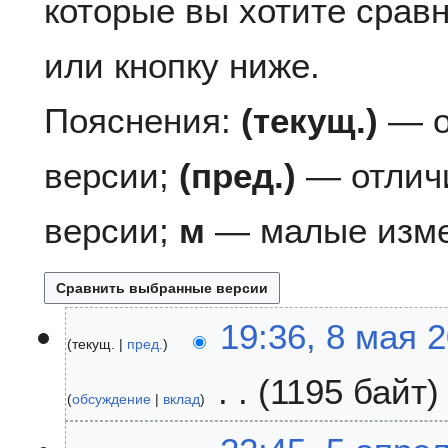
которые вы хотите сравн
или кнопку ниже.
Пояснения:
(текущ.)
— о
версии;
(пред.)
— отлич
версии;
м
— малые изме
8
19:36, 8 мая 
текущ.
пред.
м
а
1195 байт
я
обсуждение
вклад
2
Н
0
5