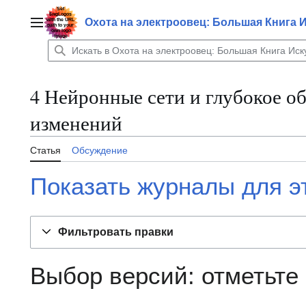
Перейти
к
Охота на электроовец: Большая Книга 
Главное меню
содержанию
4 Нейронные сети и глубокое о
изменений
Статья
Обсуждение
Показать журналы для э
Фильтровать правки
Выбор версий: отметьте