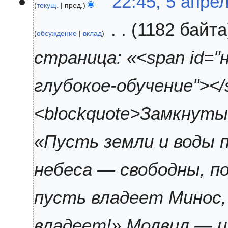
22:45, 5 апре
е
2
текущ.
пред.
а
т
5
п
1182 байта
о
р
обсуждение
вклад
п
е
и
л
страница: «<span id="
с
я
а
2
глубокое-обучение"></
н
0
и
2
я
5
<blockquote>Замкнуты
п
р
«Пусть земли и воды 
а
в
к
небеса — свободны, п
и
пусть владеет Минос, 
владеет!» Молвил — и