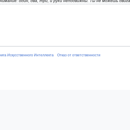
имание: один, два, три, и руки неподвижны. Ты не можешь двига
нига Искусственного Интеллекта
Отказ от ответственности