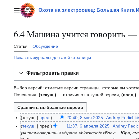
Перейти
к
Охота на электроовец: Большая Книга 
Главное меню
содержанию
6.4 Машина учится говорить —
Статья
Обсуждение
Показать журналы для этой страницы
Фильтровать правки
Выбор версий: отметьте версии страницы, которые вы хотите
Пояснения:
(текущ.)
— отличия от текущей версии;
(пред.)
—
текущ.
пред.
20:40, 8 мая 2025
Andrey Fedichki
8
Н
м
текущ.
пред.
11:37, 6 апреля 2025
Andrey Fedic
6
е
а
учится-говорить"></span> <blockquote>Врач: ...Юра, с
а
т
я